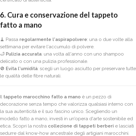
certificato di autenticità.
6. Cura e conservazione del tappeto
fatto a mano
🧹 Passa
regolarmente l'aspirapolvere
: una o due volte alla
settimana per evitare l'accumulo di polvere.
🛁
Pulizia accurata
: una volta all'anno con uno shampoo
delicato o con una pulizia professionale.
🚫
Evita l'umidità
: scegli un luogo asciutto per preservare tutte
le qualità delle fibre naturali.
Il
tappeto marocchino fatto a mano
è un pezzo di
decorazione senza tempo che valorizza qualsiasi interno con
la sua autenticità e il suo fascino unico. Scegliendo un
modello fatto a mano, investi in un'opera d'arte sostenibile ed
etica. Scopri la nostra
collezione di tappeti berberi
e lasciati
sedurre dal know-how ancestrale degli artigiani marocchini.