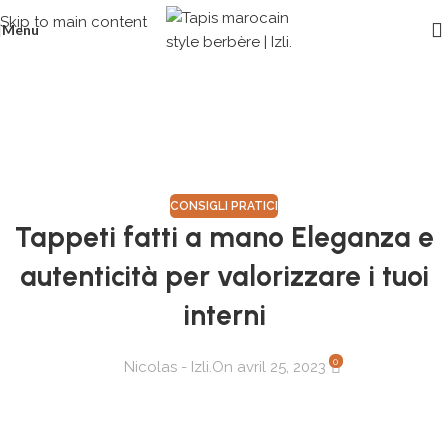
Skip to main content
Menu
Blog
Home
/
Consigli pratici
CONSIGLI PRATICI
Tappeti fatti a mano Eleganza e
autenticità per valorizzare i tuoi
interni
0
Nicolas - Izli.
On avril 25, 2023