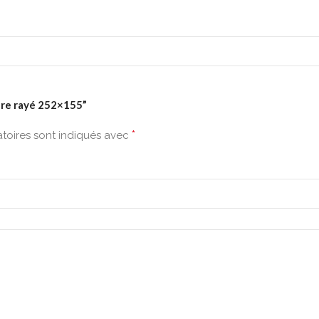
bère rayé 252×155”
*
toires sont indiqués avec