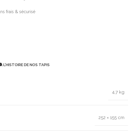
ns frais & sécurisé
🧶 L’HISTOIRE DE NOS TAPIS
4,7 kg
252 × 155 cm