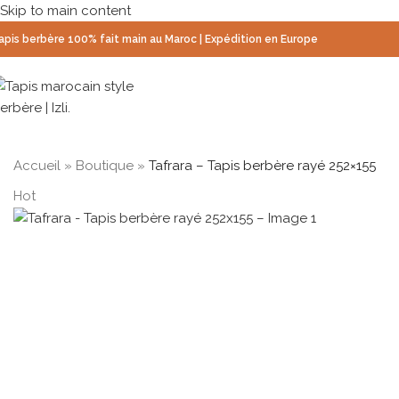
Skip to main content
apis berbère 100% fait main au Maroc | Expédition en Europe
Accueil
»
Boutique
»
Tafrara – Tapis berbère rayé 252×155
Hot