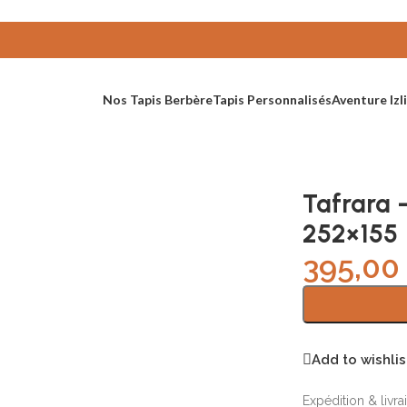
Nos Tapis Berbère
Tapis Personnalisés
Aventure Izli
Tafrara 
252×155
395,0
Add to wishlis
Expédition & livra