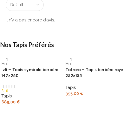
Il n’y a pas encore d’avis.
Nos Tapis Préférés
Hot
Hot
Izli – Tapis symbole berbère
Tafrara – Tapis berbère rayé
147×260
252×155
Tapis
5.0
395,00
€
Tapis
689,00
€
Ajouter au panier
Ajouter au panier