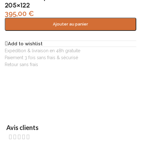
205×122
395,00
€
Ajouter au panier
Add to wishlist
Expédition & livraison en 48h gratuite
Paiement 3 fois sans frais & sécurisé
Retour sans frais
Avis clients